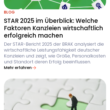
KI-Vertragsanalyse für Unternehmen und wirtschaf
Legal Twin®
BLOG
KI-Produkte
STAR 2025 im Überblick: Welche
Contract Insights
Faktoren Kanzleien wirtschaftlich
Smart Legal Research
KI-Agent zur Urteilsrecherche für Anwälte
erfolgreich machen
Der STAR-Bericht 2025 der BRAK analysiert die
Legal Twin
wirtschaftliche Leistungsfähigkeit deutscher
KI-Agenten für Advoware und Winsolvenz
Kanzleien und zeigt, wie Größe, Personalkosten
Add-Ons
und Standort deren Erfolg beeinflussen.
Mehr erfahren