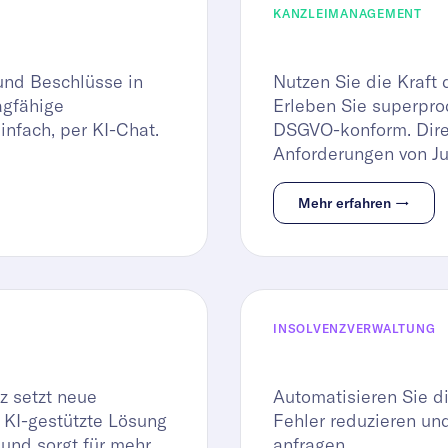
KANZLEIMANAGEMENT
und Beschlüsse in
Nutzen Sie die Kraft 
agfähige
Erleben Sie superprod
infach, per KI-Chat.
DSGVO-konform. Direk
Anforderungen von Jur
Mehr erfahren →
INSOLVENZVERWALTUNG
z setzt neue
Automatisieren Sie di
 KI-gestützte Lösung
Fehler reduzieren un
und sorgt für mehr
anfragen.