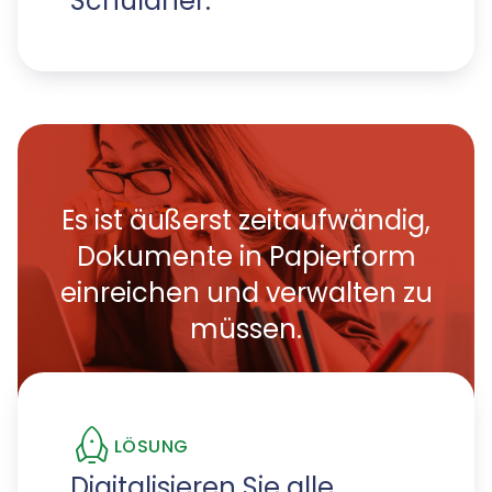
Schuldner.
Es ist äußerst zeitaufwändig,
Dokumente in Papierform
einreichen und verwalten zu
müssen.
LÖSUNG
Digitalisieren Sie alle