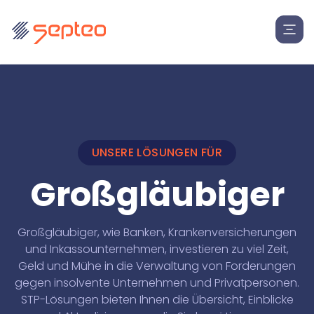
UNSERE LÖSUNGEN FÜR
Großgläubiger
Großgläubiger, wie Banken, Krankenversicherungen
und Inkassounternehmen, investieren zu viel Zeit,
Geld und Mühe in die Verwaltung von Forderungen
gegen insolvente Unternehmen und Privatpersonen.
STP-Lösungen bieten Ihnen die Übersicht, Einblicke