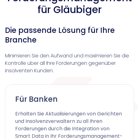
Creditor Hub
Knowliah
für Gläubiger
Smart Data Business Information
Documents
alle Unternehmens- und Insolvenzdaten, die Sie benö
Plattform
Dokumenten Management System
Die passende Lösung für Ihre
Documents
Branche
Minimieren Sie den Aufwand und maximieren Sie die
Smart Data
Kontrolle über all Ihre Forderungen gegenüber
KI-Vertragsanalyse für Unternehmen und wirtschaf
insolventen Kunden.
Legal Twin®
KI-Produkte
Für Banken
Contract Insights
KI-Agent zur Urteilsrecherche für Anwälte
Erhalten Sie Aktualisierungen von Gerichten
Smart Legal Research
und Insolvenzverwaltern zu all Ihren
Forderungen durch die Integration von
Smart Data in Ihr Forderungsmanagement-