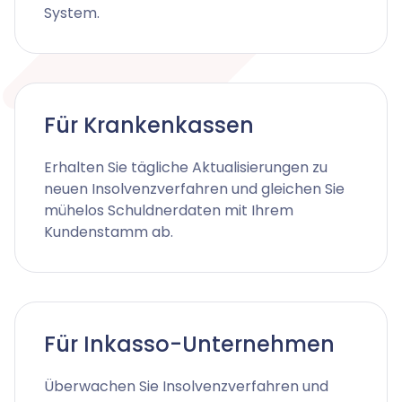
KI-Agenten für Advoware und Winsolvenz
System.
Legal Twin
Add-Ons
Für Krankenkassen
Erhalten Sie tägliche Aktualisierungen zu
neuen Insolvenzverfahren und gleichen Sie
mühelos Schuldnerdaten mit Ihrem
Kundenstamm ab.
Für Inkasso-Unternehmen
Überwachen Sie Insolvenzverfahren und