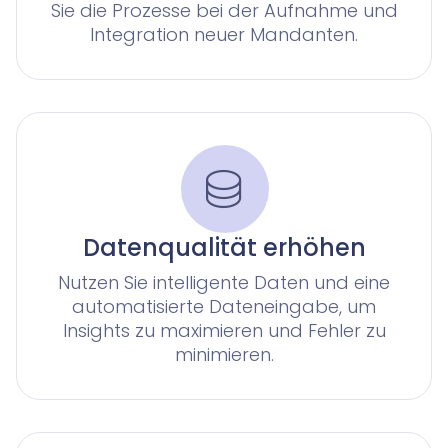
für Rechtsabteilungen in Unternehmen
Schreiben Sie uns an!
für Unternehmen mit einer Vielzahl an Forderungen
Insomacs
Knowliah
Sie die Prozesse bei der Aufnahme und
Integration neuer Mandanten.
Advoware
Creditor Hub
Knowliah
Smart Data Business Information
Documents
alle Unternehmens- und Insolvenzdaten, die Sie benö
Dokumenten Management System
Plattform
Documents
Datenqualität erhöhen
Smart Data
Nutzen Sie intelligente Daten und eine
KI-Vertragsanalyse für Unternehmen und wirtschaf
automatisierte Dateneingabe, um
Insights zu maximieren und Fehler zu
minimieren.
Legal Twin®
KI-Produkte