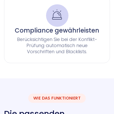
Contract Insights
KI-Agent zur Urteilsrecherche für Anwälte
Smart Legal Research
KI-Agenten für Advoware und Winsolvenz
Compliance gewährleisten
Legal Twin
Add-Ons
Berücksichtigen Sie bei der Konflikt-
Prüfung automatisch neue
Vorschriften und Blacklists.
WIE DAS FUNKTIONIERT
Die passenden