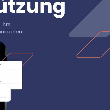
ützung
 Ihre
nimieren.