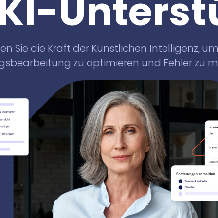
 KI-Unterst
Knowliah
für Anwaltskanzleien
in der Schweiz
Documents
en Sie die Kraft der Künstlichen Intelligenz, um
Smart Data
gsbearbeitung zu optimieren und Fehler zu mi
Business
Information