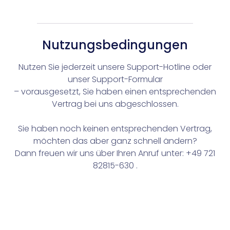
Documents
Plattform
Smart Data Business Information
Documents
Dokumenten Management System
Nutzungsbedingungen
Smart Data
alle Unternehmens- und Insolvenzdaten, die Sie benö
Nutzen Sie jederzeit unsere Support-Hotline oder
unser Support-Formular
Legal Twin®
– vorausgesetzt, Sie haben einen entsprechenden
KI-Produkte
Vertrag bei uns abgeschlossen.
Contract Insights
KI-Vertragsanalyse für Unternehmen und wirtschaf
Sie haben noch keinen entsprechenden Vertrag,
Smart Legal Research
möchten das aber ganz schnell ändern?
KI-Agent zur Urteilsrecherche für Anwälte
Dann freuen wir uns über Ihren Anruf unter:
+49 721
Legal Twin
Add-Ons
82815-630
.
KI-Agenten für Advoware und Winsolvenz