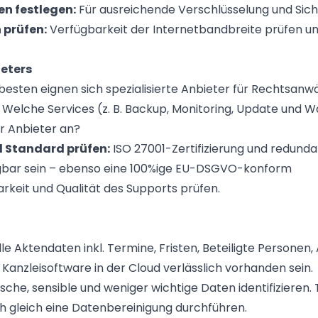
n festlegen:
Für ausreichende Verschlüsselung und Sich
prüfen:
Verfügbarkeit der Internetbandbreite prüfen un
eters
esten eignen sich spezialisierte Anbieter für Rechtsanwä
Welche Services (z. B. Backup, Monitoring, Update und W
r Anbieter an?
d Standard prüfen:
ISO 27001-Zertifizierung und redunda
ügbar sein – ebenso eine 100%ige EU-DSGVO-konform
rkeit und Qualität des Supports prüfen.
le Aktendaten inkl. Termine, Fristen, Beteiligte Persone
anzleisoftware in der Cloud verlässlich vorhanden sein.
ische, sensible und weniger wichtige Daten identifizieren. T
ch gleich eine Datenbereinigung durchführen.