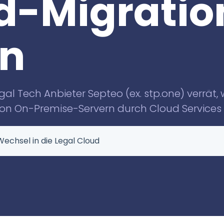
d-Migratio
Knowliah
für Anwaltskanzleien
in der Schweiz
Documents
en
Smart Data
Business
Information
gal Tech Anbieter Septeo (ex. stp.one) verrät,
n On-Premise-Servern durch Cloud Services a
Wechsel in die Legal Cloud