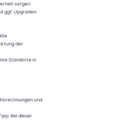
erheit sorgen.
d ggf. Upgraden.
lte.
artung der
nte Standorte in
n, Abrechnungen und
ipp: Bei dieser