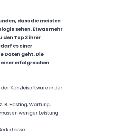
unden, dass die meisten
ologie sehen. Etwas mehr
 den Top 3 ihrer
darf es einer
e Daten geht. Die
 einer erfolgreichen
er Kanzleisoftware in der
 B. Hosting, Wartung,
 müssen weniger Leistung
Bedürfnisse