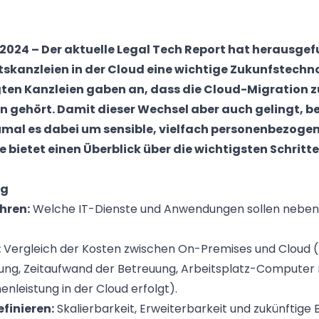
 2024 –
Der
aktuelle Legal Tech Report
hat herausgef
tskanzleien
in der Cloud eine wichtige Zukunfstechn
gten Kanzleien gaben an, dass die Cloud-Migration zu
 gehört. Damit dieser Wechsel aber auch gelingt, be
umal es dabei um sensible, vielfach personenbezogen
bietet einen Überblick über die wichtigsten Schritte
ng
hren:
Welche IT-Dienste und Anwendungen sollen neben d
:
Vergleich der Kosten zwischen On-Premises und Cloud (z.
ung, Zeitaufwand der Betreuung, Arbeitsplatz-Computer
nleistung in der Cloud erfolgt).
efinieren:
Skalierbarkeit, Erweiterbarkeit und zukünftige 