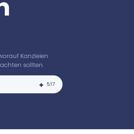
n
 worauf Kanzleien
chten sollten.
5
:
17