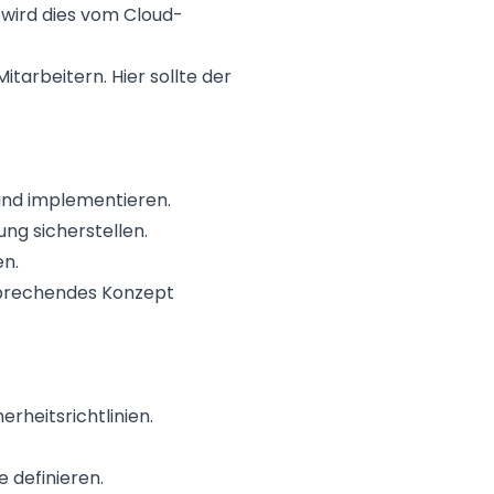
 wird dies vom Cloud-
tarbeitern. Hier sollte der
 und implementieren.
ng sicherstellen.
en.
tsprechendes Konzept
rheitsrichtlinien.
 definieren.