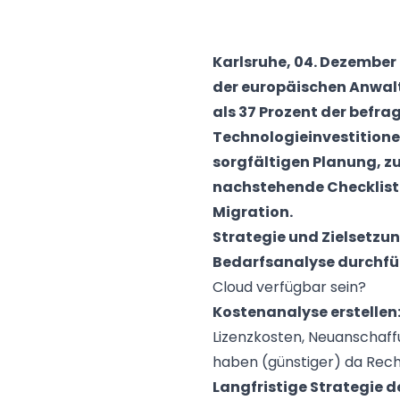
Karlsruhe, 04. Dezember
der europäischen Anwal
als 37 Prozent der befra
Technologieinvestitionen
sorgfältigen Planung, z
nachstehende Checkliste 
Migration.
Strategie und Zielsetzu
Bedarfsanalyse durchfü
Cloud verfügbar sein?
Kostenanalyse erstellen
Lizenzkosten, Neuanschaff
haben (günstiger) da Reche
Langfristige Strategie d