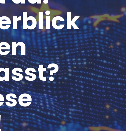
erblick
den
asst?
ese
!