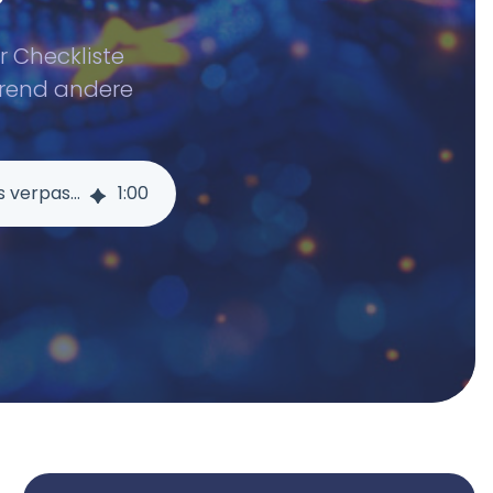
er Checkliste
hrend andere
Der EU AI Act ist da. Haben Sie den Überblick oder schon den Anschluss verpasst? Nutzen Sie diese Checkliste!
1
:
00