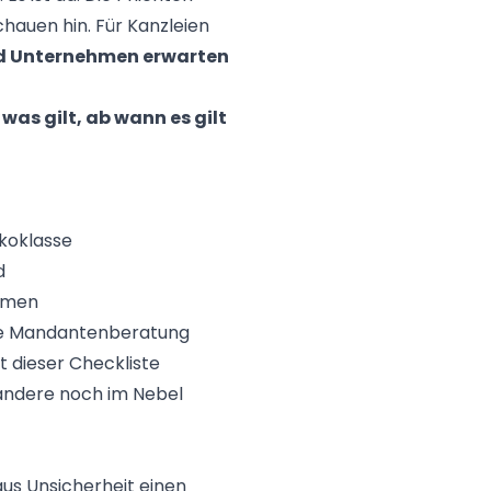
chauen hin. Für Kanzleien
 Unternehmen erwarten
,
was gilt, ab wann es gilt
ikoklasse
d
ahmen
 die Mandantenberatung
t dieser Checkliste
 andere noch im Nebel
us Unsicherheit einen