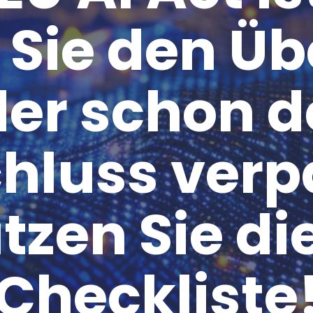
Knowliah
für Anwaltskanzleien
Sie den Üb
in der Schweiz
Documents
Smart Data
er schon 
Business
Information
hluss verp
tzen Sie di
Checkliste