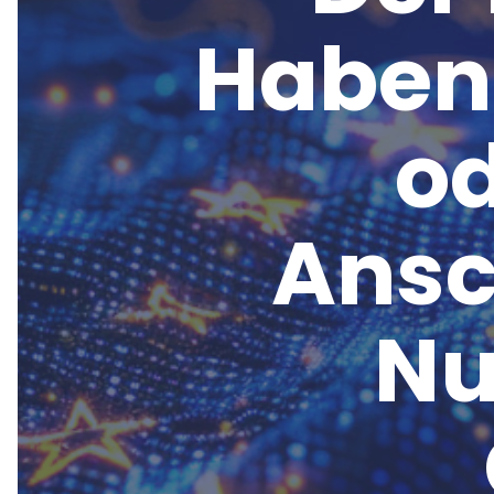
Haben 
od
Ansc
Nu