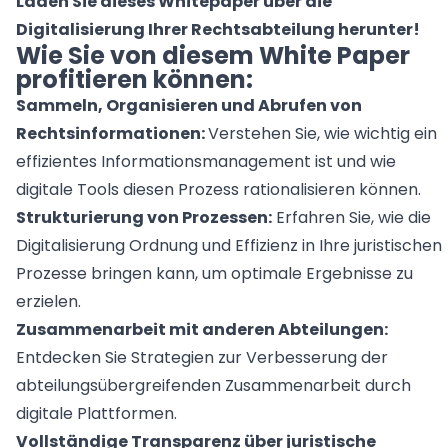
Laden Sie dieses Whitepaper über die
Add-Ons
KI-Agenten für Advoware und Winsolvenz
Digitalisierung Ihrer Rechtsabteilung herunter!
Wie Sie von diesem White Paper
profitieren können:
Sammeln, Organisieren und Abrufen von
Rechtsinformationen:
Verstehen Sie, wie wichtig ein
effizientes Informationsmanagement ist und wie
digitale Tools diesen Prozess rationalisieren können.
Strukturierung von Prozessen:
Erfahren Sie, wie die
Digitalisierung Ordnung und Effizienz in Ihre juristischen
Prozesse bringen kann, um optimale Ergebnisse zu
erzielen.
Zusammenarbeit mit anderen Abteilungen:
Entdecken Sie Strategien zur Verbesserung der
abteilungsübergreifenden Zusammenarbeit durch
digitale Plattformen.
Vollständige Transparenz über juristische