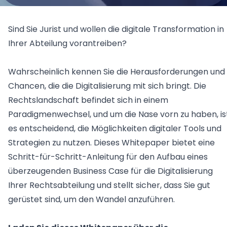
Alle Anwendungsfälle
Insomacs
Knowliah
für Rechtsabteilungen in Unternehmen
Schreiben Sie uns an!
Advoware
Sind Sie Jurist und wollen die digitale Transformation in
für Unternehmen mit einer Vielzahl an Forderungen
Creditor Hub
Ihrer Abteilung vorantreiben?
Knowliah
Documents
Plattform
Wahrscheinlich kennen Sie die Herausforderungen und
Smart Data Business Information
Chancen, die die Digitalisierung mit sich bringt. Die
Documents
Dokumenten Management System
Rechtslandschaft befindet sich in einem
alle Unternehmens- und Insolvenzdaten, die Sie benö
Smart Data
Paradigmenwechsel, und um die Nase vorn zu haben, is
es entscheidend, die Möglichkeiten digitaler Tools und
Strategien zu nutzen. Dieses Whitepaper bietet eine
Legal Twin®
Schritt-für-Schritt-Anleitung für den Aufbau eines
KI-Produkte
überzeugenden Business Case für die Digitalisierung
KI-Vertragsanalyse für Unternehmen und wirtschaf
Contract Insights
Ihrer Rechtsabteilung und stellt sicher, dass Sie gut
Smart Legal Research
gerüstet sind, um den Wandel anzuführen.
KI-Agent zur Urteilsrecherche für Anwälte
Legal Twin