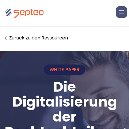
Zurück zu den Ressourcen
WHITE PAPER
Lösungen
Die
Digitalisierung
Für
Produkte
Anwaltskanzleien
Insolvenzkanzleien
der
Anwaltskanzleien
Rechtsabteilungen