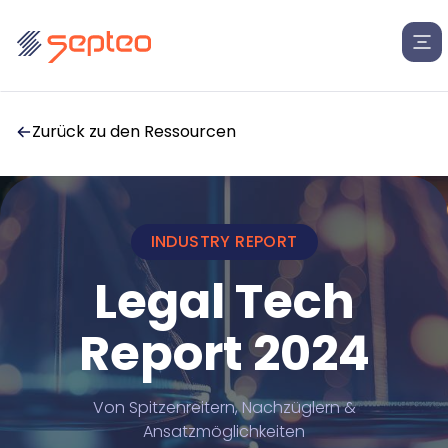
Zurück zu den Ressourcen
INDUSTRY REPORT
Lösungen
Legal Tech
Für
Report 2024
Produkte
Anwaltskanzleien
Insolvenzkanzleien
Anwaltskanzleien
Rechtsabteilungen
Von Spitzenreitern, Nachzüglern &
Marketplace
wie Banken, Krankenkassen oder Inkassobüros
Großgläubiger
Ansatzmöglichkeiten
Lexolution