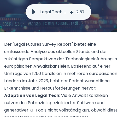
für wirtschafts­beratende Kanzleien
Marketplace
für mittelständische Anwaltskanzleien und -notariate
Winmacs
Legal Tech Report 2024
2
:
57
Anwendungsfälle
Ressourcen
für kleinere und mittelgroße Kanzleien und Notariate
Advoware
Legal Twin®: Case Knowledge
Legal Twin®: Forderungserfassung
Entdecken
Winjur
Legal Twin®: Smart Legal Research
für Anwaltskanzleien in der Schweiz
Über Uns
Veranstaltungen
Der "Legal Futures Survey Report" bietet eine
New Matter Intake
Webinare
Unternehmen
Insolvenzverwaltung
Wissensmanagement
umfassende Analyse des aktuellen Stands und der
Downloads
Karriere
Support
zukünftigen Perspektiven der Technologieeinführung in
Referenzen
Winsolvenz
Kontakt
europäischen Anwaltskanzleien. Basierend auf einer
für Insolvenzkanzleien
Presse
Lexolution
vereinfachte Verwaltung von Verbraucherinsolvenzve
Contract Lifecycle Management
Umfrage von 1250 Kanzleien in mehreren europäische
InsO-Up
Blog
Ländern im Jahr 2023, hebt der Bericht wesentliche
Interessenkonfliktprüfung
Winsolvenz
Akademie
Forderungsanmeldung für Gläubiger
Erkenntnisse und Herausforderungen hervor:
Ihr digitales Gläubigerinformations­system
GIS
Sie finden nicht, was Sie gerade brauchen? Wenden Sie s
Winjur
Zeiterfassung und Abrechnung
Jetzt Kontaktieren
Adoption von Legal Tech
: Viele Anwaltskanzleien
Digitale Insolvenzverwaltung & Kommunikation
Rechtsabteilungen & Unternehmen
Winmacs
nutzen das Potenzial spezialisierter Software und
generativer KI-Tools nicht vollständig aus, obwohl dies
Alle Anwendungsfälle
Insomacs
Knowliah