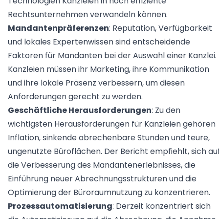
Technologien Kanzleien in hoch effiziente
für Rechtsabteilungen in Unternehmen
Schreiben Sie uns an!
Advoware
Rechtsunternehmen verwandeln können.
Creditor Hub
für Unternehmen mit einer Vielzahl an Forderungen
Knowliah
Mandantenpräferenzen
: Reputation, Verfügbarkeit
und lokales Expertenwissen sind entscheidende
Documents
Plattform
Faktoren für Mandanten bei der Auswahl einer Kanzlei.
Smart Data Business Information
Kanzleien müssen ihr Marketing, ihre Kommunikation
Documents
Dokumenten Management System
und ihre lokale Präsenz verbessern, um diesen
Smart Data
alle Unternehmens- und Insolvenzdaten, die Sie benö
Anforderungen gerecht zu werden.
Geschäftliche Herausforderungen
: Zu den
wichtigsten Herausforderungen für Kanzleien gehören
Legal Twin®
KI-Produkte
Inflation, sinkende abrechenbare Stunden und teure,
ungenutzte Büroflächen. Der Bericht empfiehlt, sich au
Contract Insights
KI-Vertragsanalyse für Unternehmen und wirtschaf
die Verbesserung des Mandantenerlebnisses, die
Smart Legal Research
Einführung neuer Abrechnungsstrukturen und die
KI-Agent zur Urteilsrecherche für Anwälte
Optimierung der Büroraumnutzung zu konzentrieren.
Legal Twin
Prozessautomatisierung
: Derzeit konzentriert sich
Add-Ons
KI-Agenten für Advoware und Winsolvenz