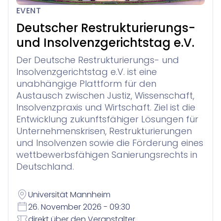
Legal Twin®: Smart Legal Research
für Anwaltskanzleien in der Schweiz
Entdecken
EVENT
Veranstaltungen
Winjur
Über Uns
Deutscher Restrukturierungs-
New Matter Intake
Wissensmanagement
Insolvenzverwaltung
und Insolvenzgerichtstag e.V.
Unternehmen
Webinare
vereinfachte Verwaltung von Verbraucherinsolvenzve
Sie finden nicht, was Sie gerade brauchen? Wenden Sie s
Downloads
Der Deutsche Restrukturierungs- und
Insolvenzgerichtstag e.V. ist eine
Karriere
Referenzen
Contract Lifecycle Management
Support
Winsolvenz
für Insolvenzkanzleien
unabhängige Plattform für den
Kontakt
Austausch zwischen Justiz, Wissenschaft,
Insolvenzpraxis und Wirtschaft. Ziel ist die
Forderungsanmeldung für Gläubiger
Lexolution
Presse
Interessenkonfliktprüfung
Ihr digitales Gläubigerinformations­system
Entwicklung zukunftsfähiger Lösungen für
InsO-Up
Digitale Insolvenzverwaltung & Kommunikation
Unternehmenskrisen, Restrukturierungen
Blog
Winsolvenz
Zeiterfassung und Abrechnung
Akademie
und Insolvenzen sowie die Förderung eines
Rechtsabteilungen & Unternehmen
wettbewerbsfähigen Sanierungsrechts in
Jetzt Kontaktieren
GIS
Deutschland.
Winjur
Winmacs
Alle Anwendungsfälle
Universität Mannheim
26. November 2026 - 09:30
direkt über den Veranstalter