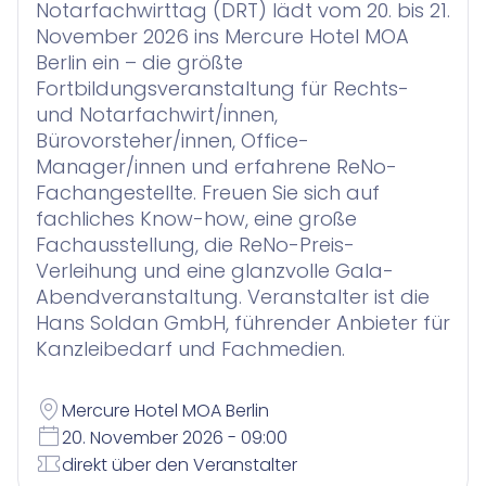
Contract Insights
KI-Agent zur Urteilsrecherche für Anwälte
Notarfachwirttag (DRT) lädt vom 20. bis 21.
Smart Legal Research
November 2026 ins Mercure Hotel MOA
Berlin ein – die größte
Fortbildungsveranstaltung für Rechts-
KI-Agenten für Advoware und Winsolvenz
und Notarfachwirt/innen,
Legal Twin
Bürovorsteher/innen, Office-
Add-Ons
Manager/innen und erfahrene ReNo-
Fachangestellte. Freuen Sie sich auf
fachliches Know-how, eine große
Fachausstellung, die ReNo-Preis-
Verleihung und eine glanzvolle Gala-
Abendveranstaltung. Veranstalter ist die
Hans Soldan GmbH, führender Anbieter für
Kanzleibedarf und Fachmedien.
Mercure Hotel MOA Berlin
20. November 2026 - 09:00
direkt über den Veranstalter