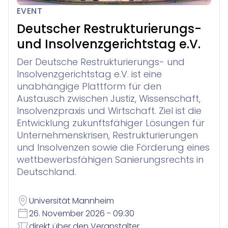
Legal Twin®: Smart Legal Research
für Anwaltskanzleien in der Schweiz
Entdecken
EVENT
Veranstaltungen
Winjur
Über Uns
Deutscher Restrukturierungs-
New Matter Intake
Wissensmanagement
Insolvenzverwaltung
und Insolvenzgerichtstag e.V.
Unternehmen
Webinare
vereinfachte Verwaltung von Verbraucherinsolvenzve
Sie finden nicht, was Sie gerade brauchen? Wenden Sie s
Downloads
Der Deutsche Restrukturierungs- und
Insolvenzgerichtstag e.V. ist eine
Karriere
Referenzen
Contract Lifecycle Management
Support
Winsolvenz
für Insolvenzkanzleien
unabhängige Plattform für den
Kontakt
Austausch zwischen Justiz, Wissenschaft,
Insolvenzpraxis und Wirtschaft. Ziel ist die
Forderungsanmeldung für Gläubiger
Lexolution
Presse
Interessenkonfliktprüfung
Ihr digitales Gläubigerinformations­system
Entwicklung zukunftsfähiger Lösungen für
InsO-Up
Digitale Insolvenzverwaltung & Kommunikation
Unternehmenskrisen, Restrukturierungen
Blog
Winsolvenz
Zeiterfassung und Abrechnung
Akademie
und Insolvenzen sowie die Förderung eines
Rechtsabteilungen & Unternehmen
wettbewerbsfähigen Sanierungsrechts in
Jetzt Kontaktieren
GIS
Deutschland.
Winjur
Winmacs
Alle Anwendungsfälle
Universität Mannheim
26. November 2026 - 09:30
direkt über den Veranstalter