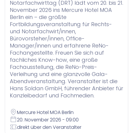
Contract Insights
KI-Agent zur Urteilsrecherche für Anwälte
Notarfachwirttag (DRT) lädt vom 20. bis 21.
Smart Legal Research
November 2026 ins Mercure Hotel MOA
Berlin ein – die größte
Fortbildungsveranstaltung für Rechts-
KI-Agenten für Advoware und Winsolvenz
und Notarfachwirt/innen,
Legal Twin
Bürovorsteher/innen, Office-
Add-Ons
Manager/innen und erfahrene ReNo-
Fachangestellte. Freuen Sie sich auf
fachliches Know-how, eine große
Fachausstellung, die ReNo-Preis-
Verleihung und eine glanzvolle Gala-
Abendveranstaltung. Veranstalter ist die
Hans Soldan GmbH, führender Anbieter für
Kanzleibedarf und Fachmedien.
Mercure Hotel MOA Berlin
20. November 2026 - 09:00
direkt über den Veranstalter