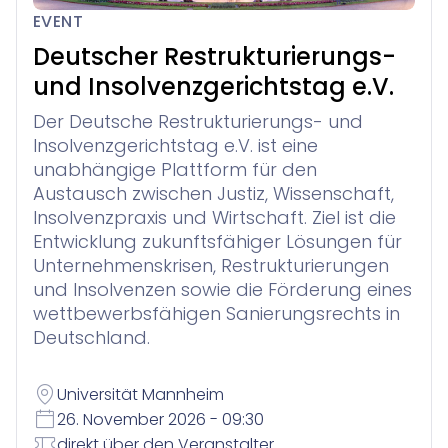
Legal Twin®: Smart Legal Research
für Anwaltskanzleien in der Schweiz
Entdecken
EVENT
Veranstaltungen
Winjur
Über Uns
Deutscher Restrukturierungs-
New Matter Intake
Wissensmanagement
Insolvenzverwaltung
und Insolvenzgerichtstag e.V.
Unternehmen
Webinare
vereinfachte Verwaltung von Verbraucherinsolvenzve
Sie finden nicht, was Sie gerade brauchen? Wenden Sie s
Downloads
Der Deutsche Restrukturierungs- und
Insolvenzgerichtstag e.V. ist eine
Karriere
Referenzen
Contract Lifecycle Management
Support
Winsolvenz
für Insolvenzkanzleien
unabhängige Plattform für den
Kontakt
Austausch zwischen Justiz, Wissenschaft,
Insolvenzpraxis und Wirtschaft. Ziel ist die
Forderungsanmeldung für Gläubiger
Lexolution
Presse
Interessenkonfliktprüfung
Ihr digitales Gläubigerinformations­system
Entwicklung zukunftsfähiger Lösungen für
InsO-Up
Digitale Insolvenzverwaltung & Kommunikation
Unternehmenskrisen, Restrukturierungen
Blog
Winsolvenz
Zeiterfassung und Abrechnung
Akademie
und Insolvenzen sowie die Förderung eines
Rechtsabteilungen & Unternehmen
wettbewerbsfähigen Sanierungsrechts in
Jetzt Kontaktieren
GIS
Deutschland.
Winjur
Winmacs
Alle Anwendungsfälle
Universität Mannheim
26. November 2026 - 09:30
direkt über den Veranstalter