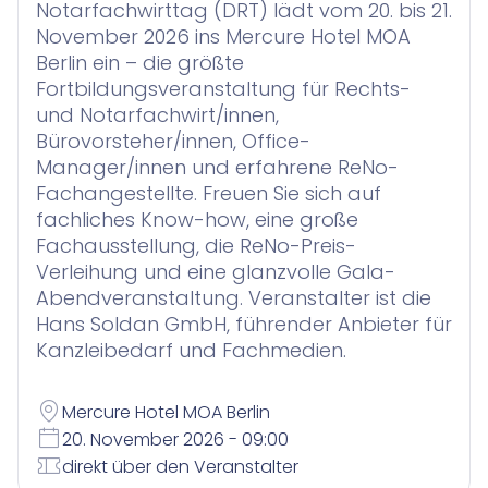
Contract Insights
KI-Agent zur Urteilsrecherche für Anwälte
Notarfachwirttag (DRT) lädt vom 20. bis 21.
Smart Legal Research
November 2026 ins Mercure Hotel MOA
Berlin ein – die größte
Fortbildungsveranstaltung für Rechts-
KI-Agenten für Advoware und Winsolvenz
und Notarfachwirt/innen,
Legal Twin
Bürovorsteher/innen, Office-
Add-Ons
Manager/innen und erfahrene ReNo-
Fachangestellte. Freuen Sie sich auf
fachliches Know-how, eine große
Fachausstellung, die ReNo-Preis-
Verleihung und eine glanzvolle Gala-
Abendveranstaltung. Veranstalter ist die
Hans Soldan GmbH, führender Anbieter für
Kanzleibedarf und Fachmedien.
Mercure Hotel MOA Berlin
20. November 2026 - 09:00
direkt über den Veranstalter