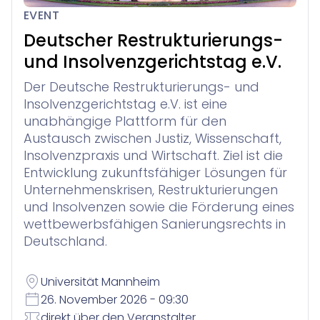
Legal Twin®: Smart Legal Research
für Anwaltskanzleien in der Schweiz
Entdecken
EVENT
Veranstaltungen
Winjur
Über Uns
Deutscher Restrukturierungs-
New Matter Intake
Wissensmanagement
Insolvenzverwaltung
und Insolvenzgerichtstag e.V.
Unternehmen
Webinare
vereinfachte Verwaltung von Verbraucherinsolvenzve
Sie finden nicht, was Sie gerade brauchen? Wenden Sie s
Downloads
Der Deutsche Restrukturierungs- und
Insolvenzgerichtstag e.V. ist eine
Karriere
Referenzen
Contract Lifecycle Management
Support
Winsolvenz
für Insolvenzkanzleien
unabhängige Plattform für den
Kontakt
Austausch zwischen Justiz, Wissenschaft,
Insolvenzpraxis und Wirtschaft. Ziel ist die
Forderungsanmeldung für Gläubiger
Lexolution
Presse
Interessenkonfliktprüfung
Ihr digitales Gläubigerinformations­system
Entwicklung zukunftsfähiger Lösungen für
InsO-Up
Digitale Insolvenzverwaltung & Kommunikation
Unternehmenskrisen, Restrukturierungen
Blog
Winsolvenz
Zeiterfassung und Abrechnung
Akademie
und Insolvenzen sowie die Förderung eines
Rechtsabteilungen & Unternehmen
wettbewerbsfähigen Sanierungsrechts in
Jetzt Kontaktieren
GIS
Deutschland.
Winjur
Winmacs
Alle Anwendungsfälle
Universität Mannheim
26. November 2026 - 09:30
direkt über den Veranstalter