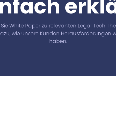
infach erklä
Knowliah
für Anwaltskanzleien
in der Schweiz
Documents
n Sie White Paper zu relevanten Legal Tech T
Smart Data
azu, wie unsere Kunden Herausforderungen wi
Business
Information
haben.