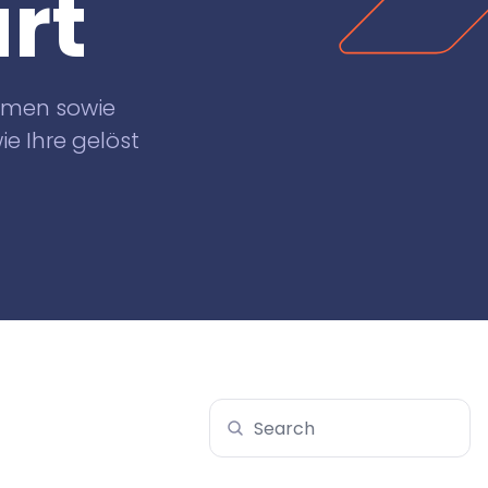
rt
hemen sowie
e Ihre gelöst