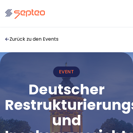
Zurück zu den Events
EVENT
Lösungen
Deutscher
Für
Restrukturierung
Produkte
Anwaltskanzleien
Insolvenzkanzleien
und
Anwaltskanzleien
Rechtsabteilungen
Marketplace
Großgläubiger