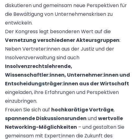
für Rechtsabteilungen in Unternehmen
Schreiben Sie uns an!
Advoware
diskutieren und gemeinsam neue Perspektiven für
Creditor Hub
für Unternehmen mit einer Vielzahl an Forderungen
die Bewältigung von Unternehmenskrisen zu
Knowliah
entwickeln.
Documents
Der Kongress legt besonderen Wert auf die
Plattform
Smart Data Business Information
Vernetzung verschiedener Akteursgruppen
:
Documents
Dokumenten Management System
Neben Vertreter:innen aus der Justiz und der
Smart Data
Insolvenzverwaltung sind auch
alle Unternehmens- und Insolvenzdaten, die Sie benö
Insolvenzrechtslehrende,
Wissenschaftler:innen, Unternehmer:innen und
Legal Twin®
KI-Produkte
Entscheidungsträger:innen aus der Wirtschaft
eingeladen, ihre Erfahrungen und Perspektiven
Contract Insights
KI-Vertragsanalyse für Unternehmen und wirtscha
einzubringen.
Smart Legal Research
Freuen Sie sich auf
hochkarätige Vorträge
,
KI-Agent zur Urteilsrecherche für Anwälte
spannende Diskussionsrunden
und
wertvolle
Legal Twin
Networking-Möglichkeiten
– und gestalten Sie
Add-Ons
KI-Agenten für Advoware und Winsolvenz
gemeinsam mit Expert:innen die Zukunft des