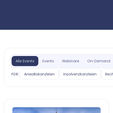
Alle Events
Events
Webinare
On-Demand
Anwaltskanzleien
Insolvenzkanzleien
Rec
FÜR: