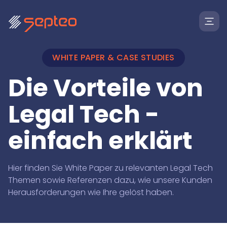
WHITE PAPER & CASE STUDIES
Die Vorteile von
Legal Tech -
Lösungen
einfach erklärt
Für
Hier finden Sie White Paper zu relevanten Legal Tech
Produkte
Anwaltskanzleien
Themen sowie Referenzen dazu, wie unsere Kunden
Insolvenzkanzleien
Herausforderungen wie Ihre gelöst haben.
Anwaltskanzleien
Rechtsabteilungen
Marketplace
wie Banken, Krankenkassen oder Inkassobüros
Großgläubiger
Lexolution