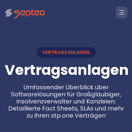
VERTRAGSANLAGEN
Vertragsanlagen
Lösungen
Umfassender Überblick über
Softwarelösungen für Großgläubiger,
Insolvenzverwalter und Kanzleien:
Für
Detaillierte Fact Sheets, SLAs und mehr
Anwaltskanzleien
Produkte
zu Ihren stp.one Verträgen
Insolvenzkanzleien
Anwaltskanzleien
Rechtsabteilungen