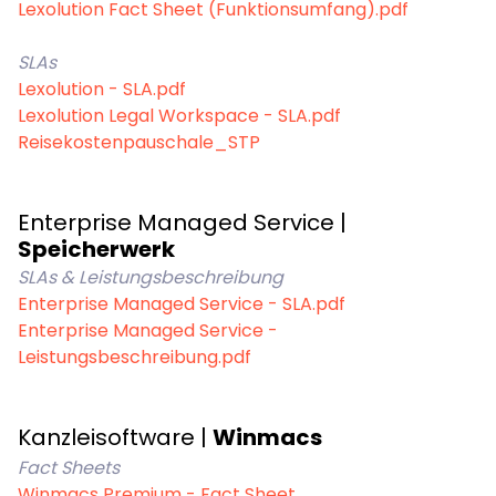
Digitale Insolvenzverwaltung & Kommunikation
Rechtsabteilungen & Unternehmen
Lexolution Fact Sheet (Funktionsumfang).pdf
Winmacs
Alle Anwendungsfälle
Insomacs
SLAs
für Rechtsabteilungen in Unternehmen
Knowliah
Schreiben Sie uns an!
Lexolution - SLA.pdf
Advoware
für Unternehmen mit einer Vielzahl an Forderungen
Lexolution Legal Workspace - SLA.pdf
Creditor Hub
Reisekostenpauschale_STP
Knowliah
Documents
Smart Data Business Information
Plattform
Enterprise Managed Service |
Documents
Speicherwerk
Dokumenten Management System
SLAs & Leistungsbeschreibung
alle Unternehmens- und Insolvenzdaten, die Sie benö
Smart Data
Enterprise Managed Service - SLA.pdf
Enterprise Managed Service -
Leistungsbeschreibung.pdf
Legal Twin®
KI-Produkte
KI-Vertragsanalyse für Unternehmen und wirtschaf
Kanzleisoftware |
Winmacs
Contract Insights
Fact Sheets
Winmacs Premium - Fact Sheet