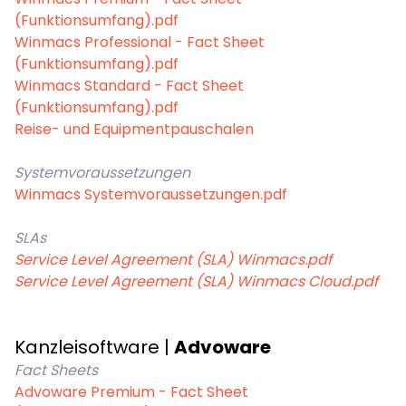
Smart Legal Research
KI-Agent zur Urteilsrecherche für Anwälte
(Funktionsumfang).pdf
Winmacs Professional - Fact Sheet
Legal Twin
(Funktionsumfang).pdf
Add-Ons
KI-Agenten für Advoware und Winsolvenz
Winmacs Standard - Fact Sheet
(Funktionsumfang).pdf
Reise- und Equipmentpauschalen
Systemvoraussetzungen
Winmacs Systemvoraussetzungen.pdf
SLAs
Service Level Agreement (SLA) Winmacs.pdf
Service Level Agreement (SLA) Winmacs Cloud.pdf
Kanzleisoftware |
Advoware
Fact Sheets
Advoware Premium - Fact Sheet